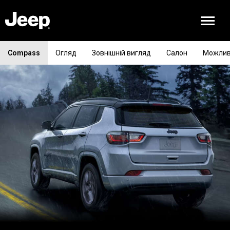
Compass
Огляд
Зовнішній вигляд
Салон
Можлив