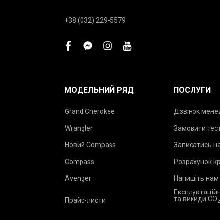
+38 (032) 229-5579
facebook
facebook-
instagram
youtube
messenger
МОДЕЛЬНИЙ РЯД
ПОСЛУГИ
Grand Cherokee
Дзвінок мен
Wrangler
Замовити тес
Новий Compass
Записатись на
Compass
Розрахунок к
Avenger
Напишіть нам
Експлуатаційн
та викиди CO
Прайс-листи