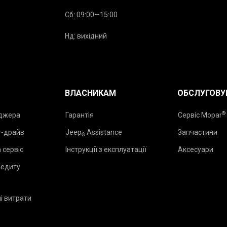
Сб: 09:00—15:00
Нд: вихідний
ВЛАСНИКАМ
ОБСЛУГОВУ
®
еджера
Гарантія
Сервіс Mopar
т-драйв
Jeep
Assistance
Запчастини
®
 сервіс
Інструкції з експлуатації
Аксесуари
редиту
і витрати
₂