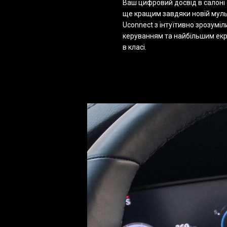
Ваш цифровий досвід в салоні 
ще кращим завдяки новій мул
Uconnect з інтуїтивно зрозумі
керуванням та найбільшим ек
в класі.