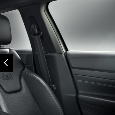
‹
ОБІГРІВ КЕРМА
Тримайте руки в теплі за допомогою шкіряного керма, що має