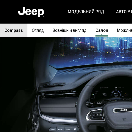
МОДЕЛЬНИЙ РЯД
АВТО У
Compass
Огляд
Зовнішній вигляд
Салон
Можлив