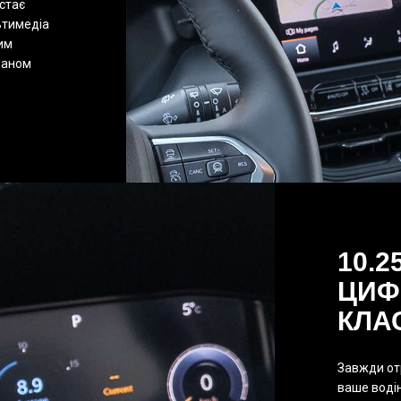
стає
ьтимедіа
лим
раном
10.2
ЦИФ
КЛА
Завжди от
ваше воді