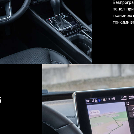
Безпрогра
панелі пр
тканиною 
тонкими в
5