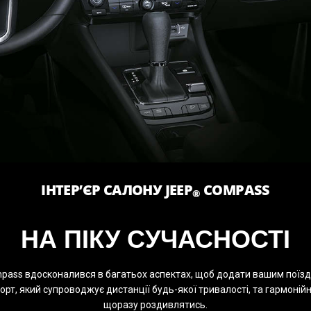
ІНТЕР’ЄР САЛОНУ JEEP
COMPASS
®
НА ПІКУ СУЧАСНОСТІ
pass вдосконалився в багатьох аспектах, щоб додати вашим поїздк
т, який супроводжує дистанції будь-якої тривалості, та гармоній
щоразу роздивлятись.