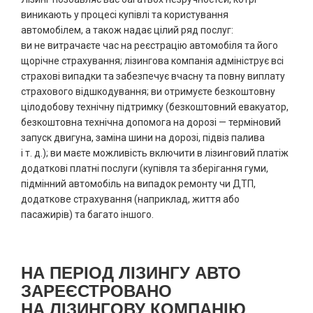
виникають у процесі купівлі та користування
автомобілем, а також надає цілий ряд послуг:
ви не витрачаєте час на реєстрацію автомобіля та його
щорічне страхування; лізингова компанія адмініструє всі
страхові випадки та забезпечує вчасну та повну виплату
страхового відшкодування; ви отримуєте безкоштовну
цілодобову технічну підтримку (безкоштовний евакуатор,
безкоштовна технічна допомога на дорозі — терміновий
запуск двигуна, заміна шини на дорозі, підвіз палива
і т. д.); ви маєте можливість включити в лізинговий платіж
додаткові платні послуги (купівля та зберігання гуми,
підмінний автомобіль на випадок ремонту чи ДТП,
додаткове страхування (наприклад, життя або
пасажирів) та багато іншого.
НА ПЕРІОД ЛІЗИНГУ АВТО
ЗАРЕЄСТРОВАНО
НА ЛІЗИНГОВУ КОМПАНІЮ