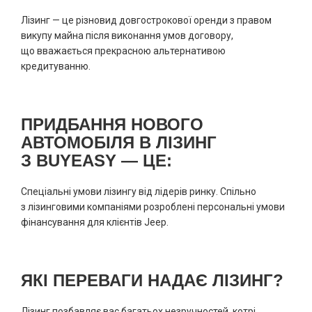
Лізинг — це різновид довгострокової оренди з правом
викупу майна після виконання умов договору,
що вважається прекрасною альтернативою
кредитуванню.
ПРИДБАННЯ НОВОГО
АВТОМОБІЛЯ В ЛІЗИНГ
З BUYEASY — ЦЕ:
Спеціальні умови лізингу від лідерів ринку. Спільно
з лізинговими компаніями розроблені персональні умови
фінансування для клієнтів Jeep.
ЯКІ ПЕРЕВАГИ НАДАЄ ЛІЗИНГ?
Лізинг позбавляє вас багатьох незручностей, котрі