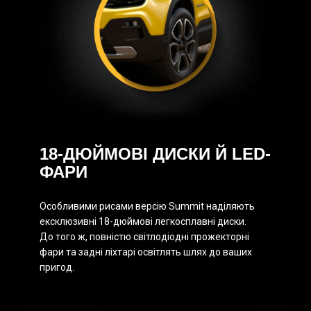
18-ДЮЙМОВІ ДИСКИ Й LED-
ФАРИ
Особливими рисами версію Summit наділяють
ексклюзивні 18-дюймові легкосплавні диски.
До того ж, повністю світлодіодні прожекторні
фари та задні ліхтарі освітлять шлях до ваших
пригод.