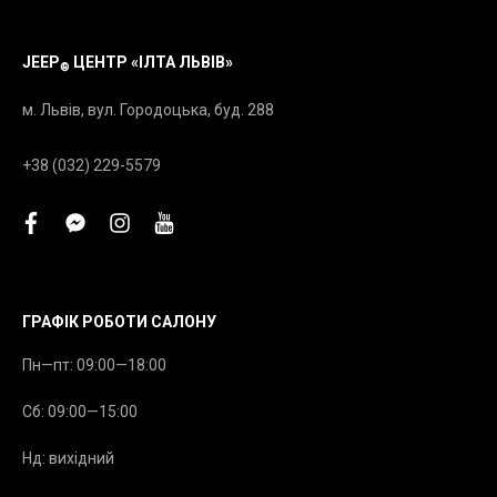
JEEP
ЦЕНТР «ІЛТА ЛЬВІВ»
®
м. Львів, вул. Городоцька, буд. 288
+38 (032) 229-5579
facebook
facebook-
instagram
youtube
messenger
ГРАФІК РОБОТИ САЛОНУ
Пн—пт: 09:00—18:00
Сб: 09:00—15:00
Нд: вихідний