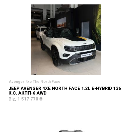
Avenger 4xe The North Face
JEEP AVENGER 4XE NORTH FACE 1.2L E-HYBRID 136
К.С. АКПП-6 AWD
1 517 770 ₴