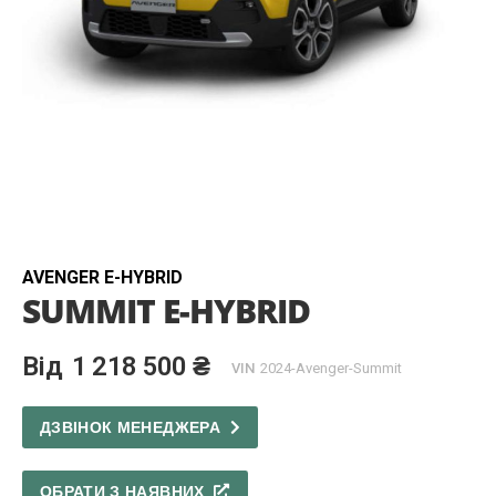
Skip
to
the
beginning
AVENGER E-HYBRID
SUMMIT E-HYBRID
of
the
images
1 218 500 ₴
gallery
VIN
2024-Avenger-Summit
ДЗВІНОК МЕНЕДЖЕРА
ОБРАТИ З НАЯВНИХ