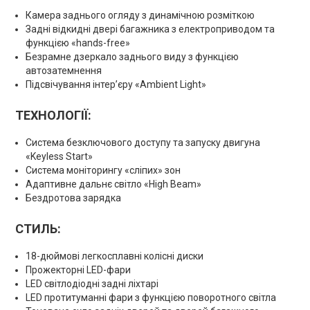
Камера заднього огляду з динамічною розміткою
Задні відкидні двері багажника з електроприводом та
функцією «hands-free»
Безрамне дзеркало заднього виду з функцією
автозатемнення
Підсвічування інтер’єру «Ambient Light»
ТЕХНОЛОГІЇ:
Система безключового доступу та запуску двигуна
«Keyless Start»
Система моніторингу «сліпих» зон
Адаптивне дальнє світло «High Beam»
Бездротова зарядка
СТИЛЬ:
18-дюймові легкосплавні колісні диски
Прожекторні LED-фари
LED світлодіодні задні ліхтарі
LED протитуманні фари з функцією поворотного світла