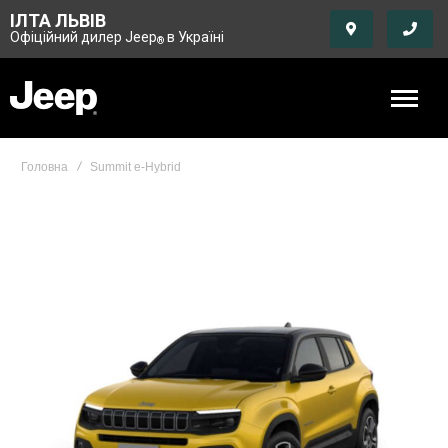
ІЛТА ЛЬВІВ
Офіційний дилер Jeep
в Україні
®
Головна
Summit e-Hybrid
Skip
to
the
end
of
the
images
gallery