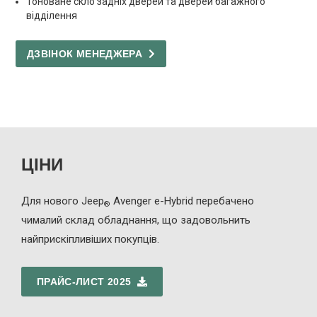
Тоноване скло задніх дверей та дверей багажного
відділення
ДЗВІНОК МЕНЕДЖЕРА
ЦІНИ
Для нового Jeep
Avenger
e-Hybrid
перебачено
®
чималий склад обладнання, що задовольнить
найприскіпливіших покупців.
ПРАЙС-ЛИСТ 2025