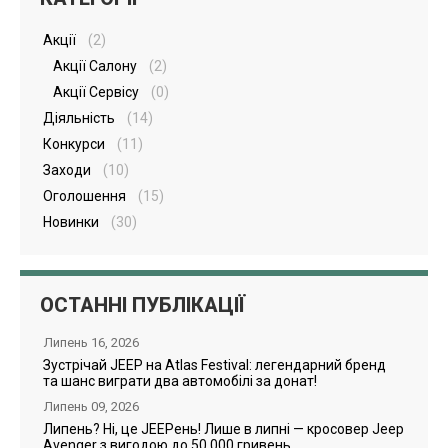
Акції
(2)
Акції Салону
(2)
Акції Сервісу
(0)
Діяльність
(14)
Конкурси
(11)
Заходи
(10)
Оголошення
(15)
Новинки
(30)
ОСТАННІ ПУБЛІКАЦІЇ
Липень 16, 2026
Зустрічай JEEP на Atlas Festival: легендарний бренд
та шанс виграти два автомобілі за донат!
Липень 09, 2026
Липень? Ні, це JEEPень! Лише в липні — кросовер Jeep
Avenger з вигодою до 50 000 гривень