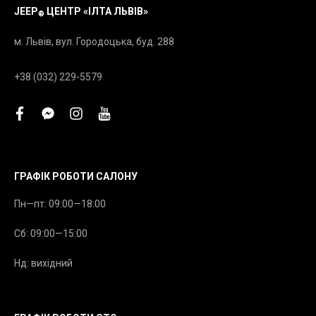
JEEP
ЦЕНТР «ІЛТА ЛЬВІВ»
®
м. Львів, вул. Городоцька, буд. 288
+38 (032) 229-5579
facebook
facebook-
instagram
youtube
messenger
ГРАФІК РОБОТИ САЛОНУ
Пн—пт: 09:00—18:00
Сб: 09:00—15:00
Нд: вихідний